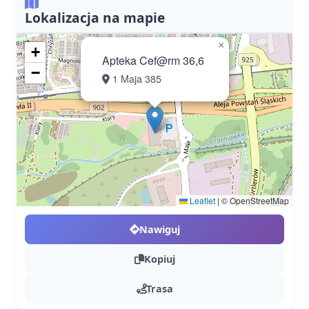
Lokalizacja na mapie
×
+
Apteka Cef@rm 36,6
−
1 Maja 385
Leaflet
|
© OpenStreetMap
Nawiguj
Kopiuj
Trasa