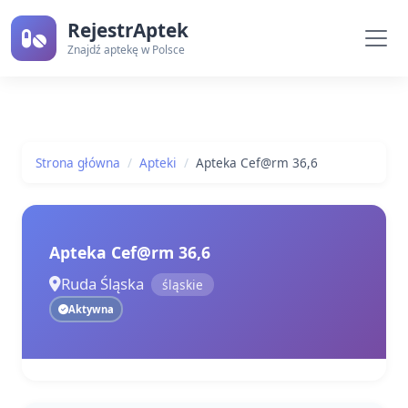
RejestrAptek
Znajdź aptekę w Polsce
Strona główna
Apteki
Apteka Cef@rm 36,6
Apteka Cef@rm 36,6
Ruda Śląska
śląskie
Aktywna