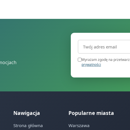
Adres email (wymagany
Wyrażam zgodę na przetwarza
mocjach
prywatności
Nawigacja
Popularne miasta
Strona główna
Warszawa