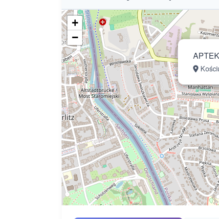
+
−
APTEK
Kościu