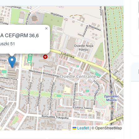
×
A CEF@RM 36,6
szki 51
Leaflet
|
© OpenStreetMap