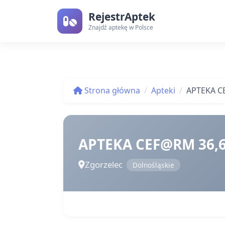
RejestrAptek
Znajdź aptekę w Polsce
Strona główna
Apteki
APTEKA C
APTEKA CEF@RM 36,
Zgorzelec
Dolnośląskie