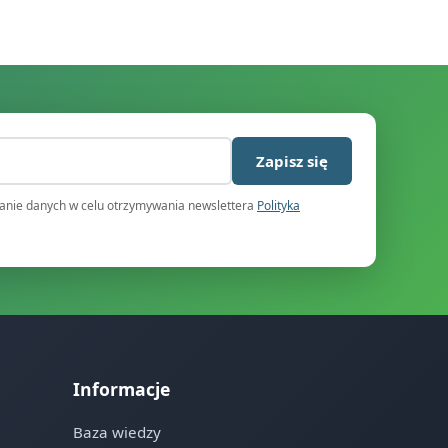
)
Zapisz się
nie danych w celu otrzymywania newslettera
Polityka
Informacje
Baza wiedzy