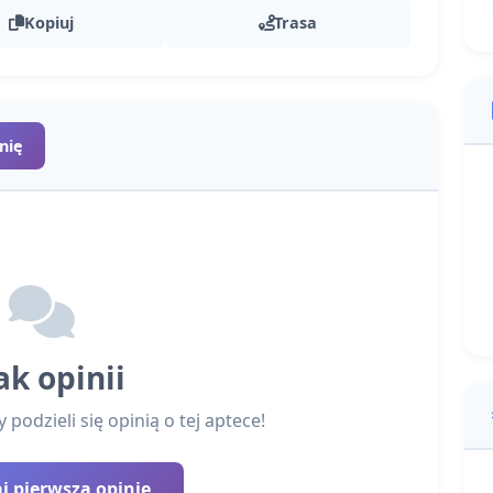
Kopiuj
Trasa
nię
ak opinii
podzieli się opinią o tej aptece!
 pierwszą opinię