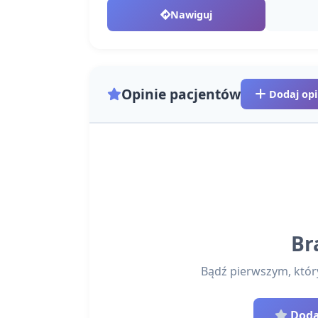
Nawiguj
Opinie pacjentów
Dodaj opi
Br
Bądź pierwszym, który 
Dodaj