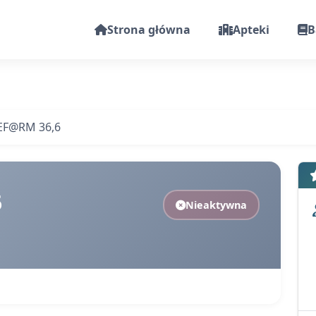
Strona główna
Apteki
B
EF@RM 36,6
6
Nieaktywna