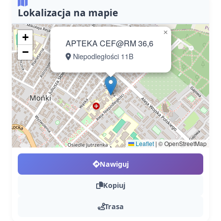
Lokalizacja na mapie
×
+
APTEKA CEF@RM 36,6
−
Niepodległości 11B
Leaflet
|
© OpenStreetMap
Nawiguj
Kopiuj
Trasa