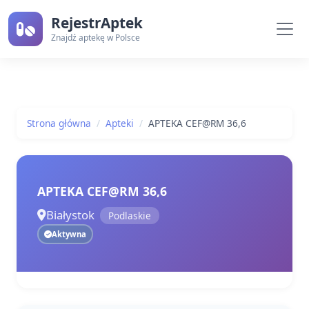
RejestrAptek
Znajdź aptekę w Polsce
Strona główna
Apteki
APTEKA CEF@RM 36,6
APTEKA CEF@RM 36,6
Białystok
Podlaskie
Aktywna