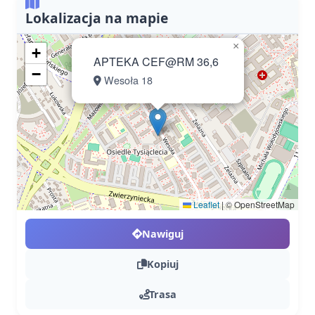
Lokalizacja na mapie
×
+
APTEKA CEF@RM 36,6
−
Wesoła 18
Leaflet
|
© OpenStreetMap
Nawiguj
Kopiuj
Trasa