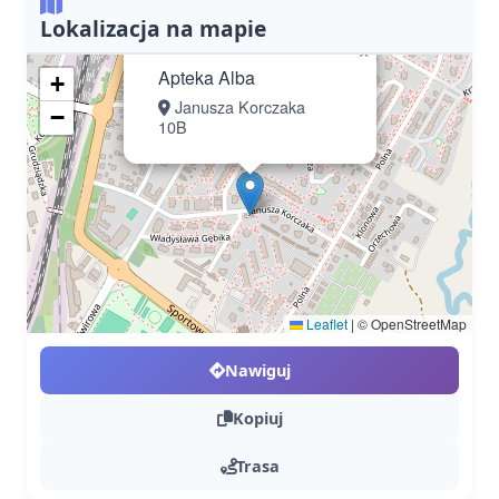
Lokalizacja na mapie
×
Apteka Alba
+
Janusza Korczaka
−
10B
Leaflet
|
© OpenStreetMap
Nawiguj
Kopiuj
Trasa