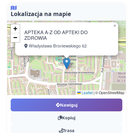
Lokalizacja na mapie
×
+
APTEKA A-Z OD APTEKI DO
−
ZDROWIA
Władysława Broniewskiego 62
Leaflet
|
© OpenStreetMap
Nawiguj
Kopiuj
Trasa