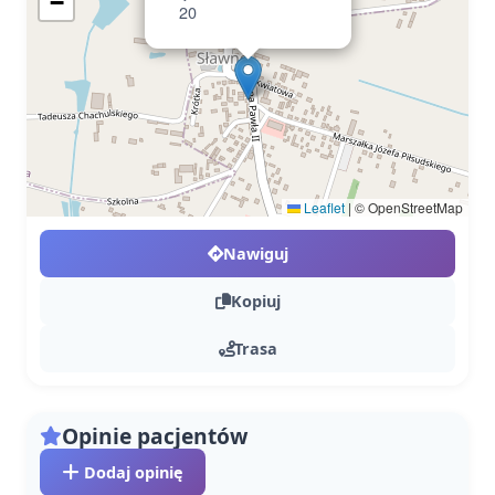
−
20
Leaflet
|
© OpenStreetMap
Nawiguj
Kopiuj
Trasa
Opinie pacjentów
Dodaj opinię