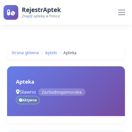
RejestrAptek
Znajdź aptekę w Polsce
Strona główna
Apteki
Apteka
Apteka
Sławno
Zachodniopomorskie
Aktywna