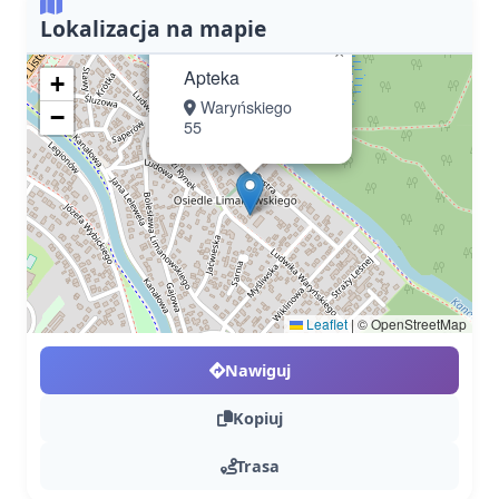
Lokalizacja na mapie
×
Apteka
+
Waryńskiego
−
55
Leaflet
|
© OpenStreetMap
Nawiguj
Kopiuj
Trasa