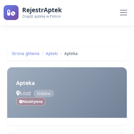
RejestrAptek
Znajdź aptekę w Polsce
Strona główna
Apteki
Apteka
Apteka
Łódź
łódzkie
Nieaktywna