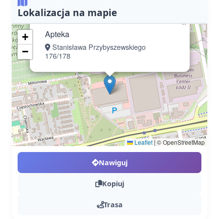
Lokalizacja na mapie
×
Apteka
+
Stanisława Przybyszewskiego
−
176/178
Leaflet
|
© OpenStreetMap
Nawiguj
Kopiuj
Trasa