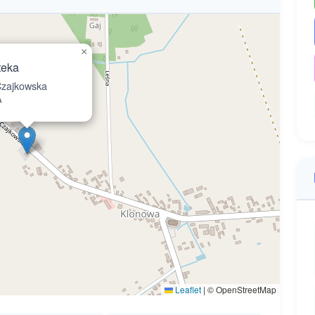
×
teka
zajkowska
A
Leaflet
|
© OpenStreetMap