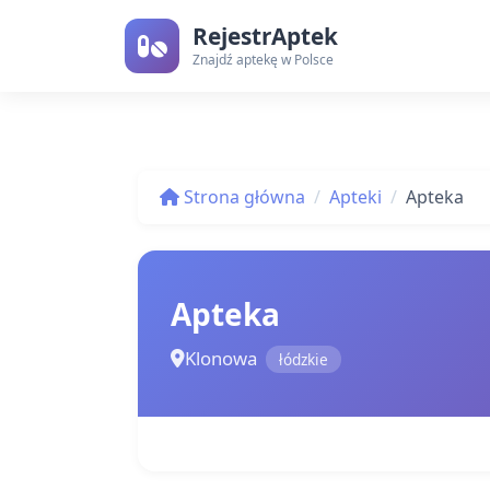
RejestrAptek
Znajdź aptekę w Polsce
Strona główna
Apteki
Apteka
Apteka
Klonowa
łódzkie