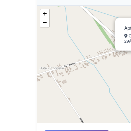
+
−
Ap
C
29