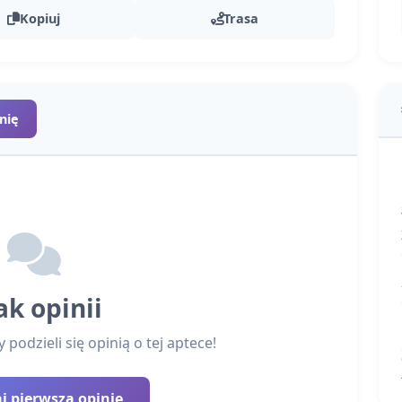
Kopiuj
Trasa
nię
ak opinii
podzieli się opinią o tej aptece!
 pierwszą opinię