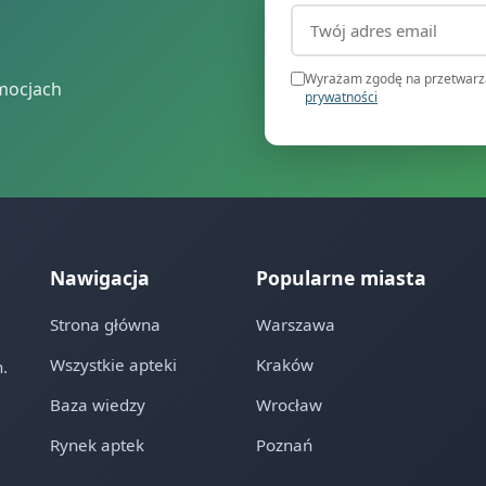
Adres email (wymagany
Wyrażam zgodę na przetwarza
mocjach
prywatności
Nawigacja
Popularne miasta
Strona główna
Warszawa
Wszystkie apteki
Kraków
.
Baza wiedzy
Wrocław
Rynek aptek
Poznań