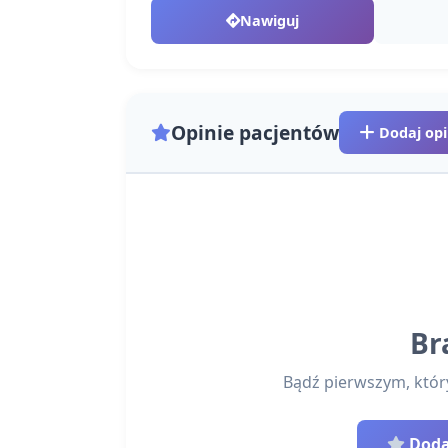
Nawiguj
Opinie pacjentów
Dodaj opi
Br
Bądź pierwszym, który 
Dodaj