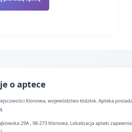
je o aptece
ejscowości Klonowa, województwo łódzkie. Apteka posiada
ą.
ajkowska 29A , 98-273 Klonowa. Lokalizacja apteki zapewn
i.