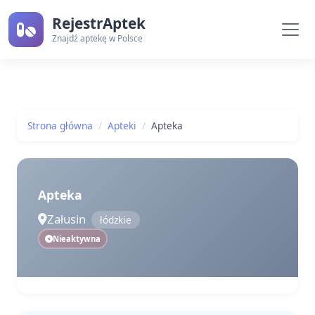
RejestrAptek
Znajdź aptekę w Polsce
Strona główna
Apteki
Apteka
Apteka
Załusin
łódzkie
Nieaktywna