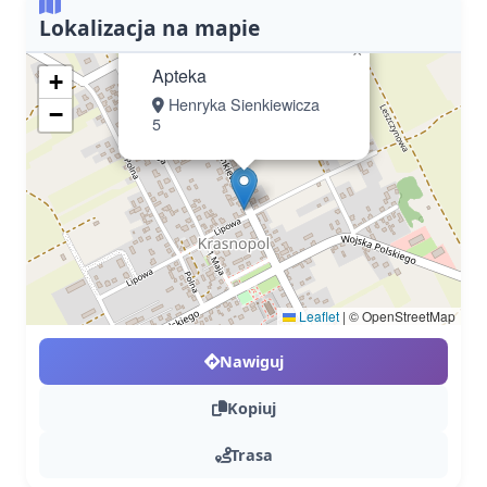
Lokalizacja na mapie
×
Apteka
+
Henryka Sienkiewicza
−
5
Leaflet
|
© OpenStreetMap
Nawiguj
Kopiuj
Trasa