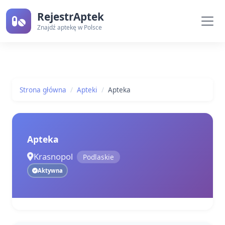
RejestrAptek
Znajdź aptekę w Polsce
Strona główna
Apteki
Apteka
Apteka
Krasnopol
Podlaskie
Aktywna