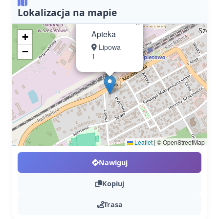
Lokalizacja na mapie
×
Apteka
+
Lipowa
−
1
Leaflet
|
© OpenStreetMap
Nawiguj
Kopiuj
Trasa