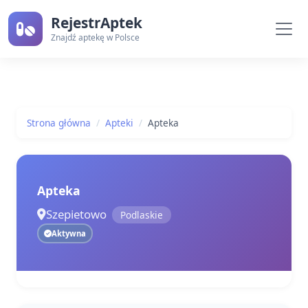
RejestrAptek
Znajdź aptekę w Polsce
Strona główna
Apteki
Apteka
Apteka
Szepietowo
Podlaskie
Aktywna