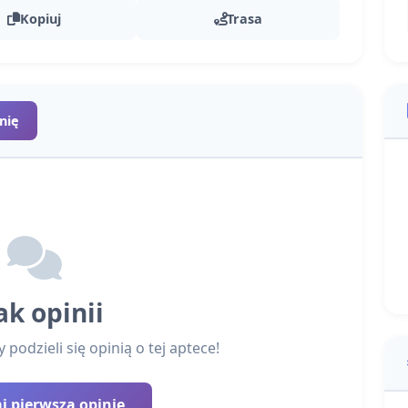
Kopiuj
Trasa
nię
ak opinii
podzieli się opinią o tej aptece!
 pierwszą opinię