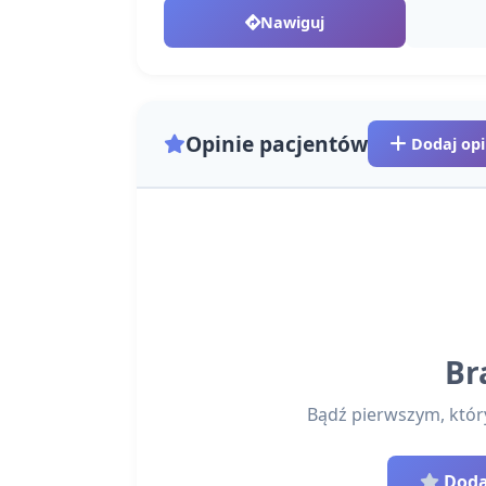
Nawiguj
Opinie pacjentów
Dodaj opi
Br
Bądź pierwszym, który 
Dodaj