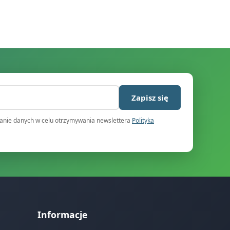
)
Zapisz się
nie danych w celu otrzymywania newslettera
Polityka
Informacje