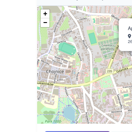
+
−
A
2