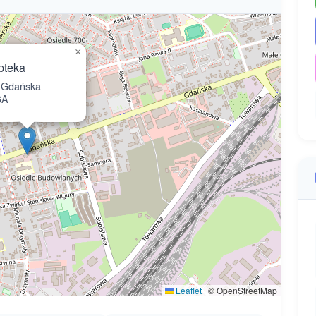
×
pteka
Gdańska
6A
Leaflet
|
© OpenStreetMap