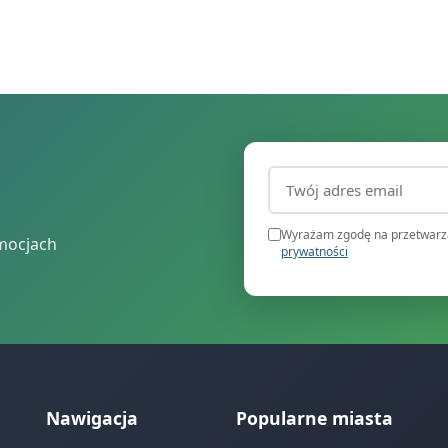
Adres email (wymagany
Wyrażam zgodę na przetwarza
mocjach
prywatności
Nawigacja
Popularne miasta