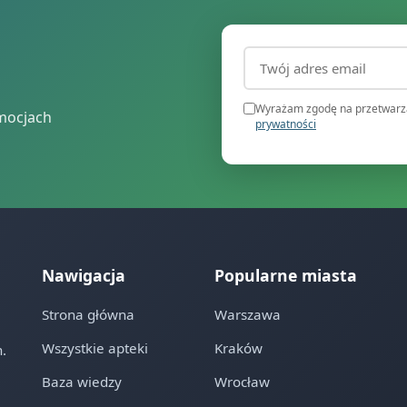
Adres email (wymagany
Wyrażam zgodę na przetwarza
mocjach
prywatności
Nawigacja
Popularne miasta
Strona główna
Warszawa
Wszystkie apteki
Kraków
.
Baza wiedzy
Wrocław