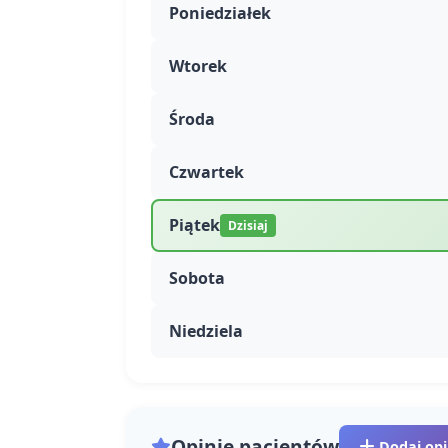
Poniedziałek
Wtorek
Środa
Czwartek
Piątek
Dzisiaj
Sobota
Niedziela
Opinie pacjentów
Dodaj opi