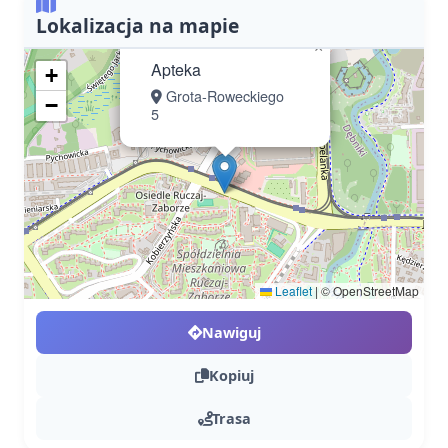
Lokalizacja na mapie
×
Apteka
+
Grota-Roweckiego
−
5
Leaflet
|
© OpenStreetMap
Nawiguj
Kopiuj
Trasa