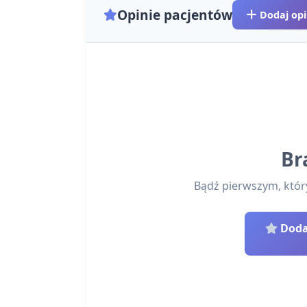
Opinie pacjentów
Dodaj opi
Br
Bądź pierwszym, który 
Dodaj