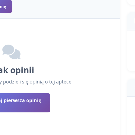
nię
ak opinii
podzieli się opinią o tej aptece!
 pierwszą opinię