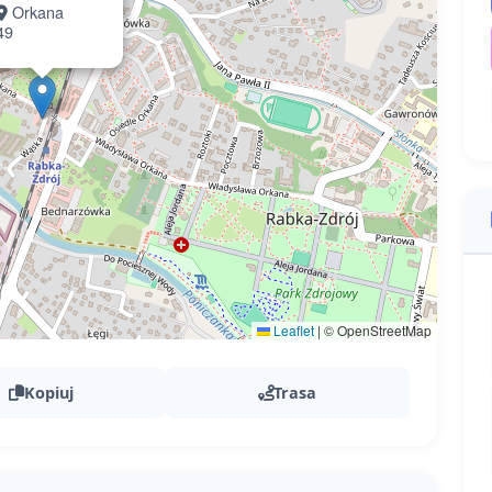
Orkana
49
Leaflet
|
© OpenStreetMap
Kopiuj
Trasa