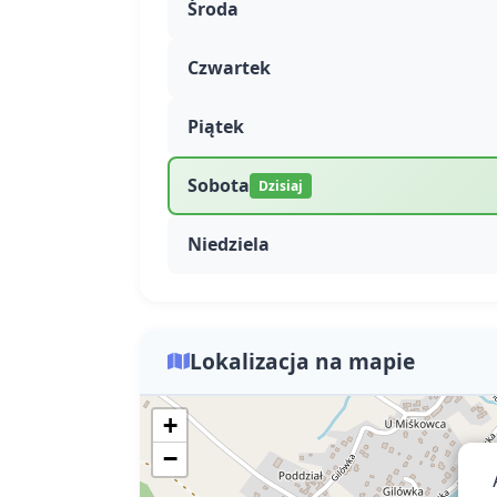
Środa
Czwartek
Piątek
Sobota
Dzisiaj
Niedziela
Lokalizacja na mapie
+
−