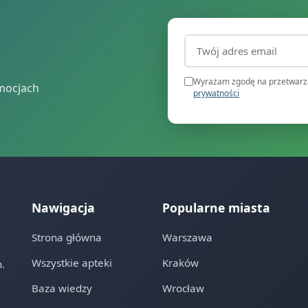
Adres email (wymagany
Wyrażam zgodę na przetwarza
mocjach
prywatności
Nawigacja
Popularne miasta
Strona główna
Warszawa
Wszystkie apteki
Kraków
.
Baza wiedzy
Wrocław