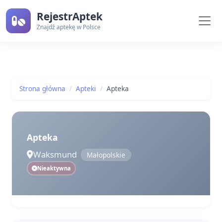
RejestrAptek
Znajdź aptekę w Polsce
Strona główna
Apteki
Apteka
Apteka
Waksmund
Małopolskie
Nieaktywna