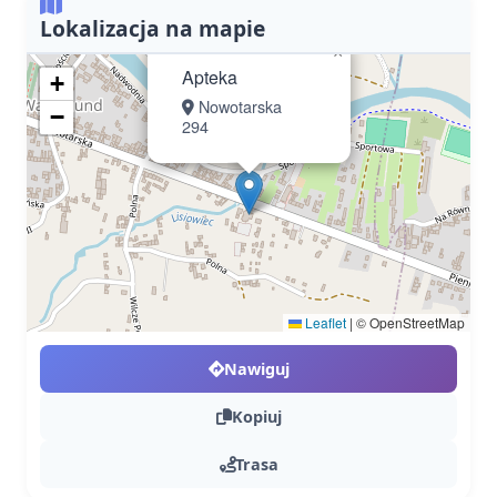
Lokalizacja na mapie
×
Apteka
+
Nowotarska
−
294
Leaflet
|
© OpenStreetMap
Nawiguj
Kopiuj
Trasa