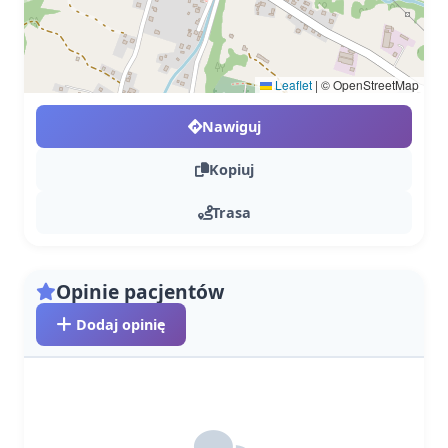
Leaflet
|
© OpenStreetMap
Nawiguj
Kopiuj
Trasa
Opinie pacjentów
Dodaj opinię