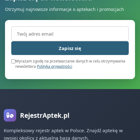
Otrzymuj najnowsze informacje o aptekach i promocjach
Adres email (wymagany)
Zapisz się
Wyrażam zgodę na przetwarzanie danych w celu otrzymywania
newslettera
Polityka prywatności
RejestrAptek.pl
Kompleksowy rejestr aptek w Polsce. Znajdź aptekę w
swojej okolicy z aktualną bazą danych.