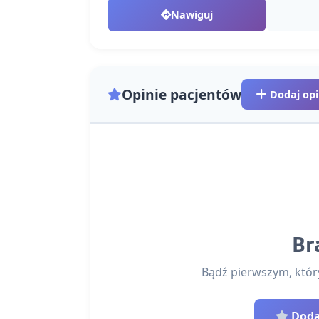
Nawiguj
Opinie pacjentów
Dodaj opi
Br
Bądź pierwszym, który 
Dodaj