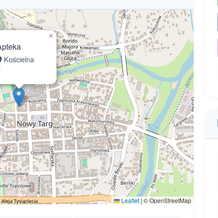
×
Apteka
Kościelna
2
Leaflet
|
© OpenStreetMap