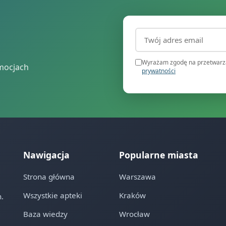
Adres email (wymagany
Wyrażam zgodę na przetwarza
mocjach
prywatności
Nawigacja
Popularne miasta
Strona główna
Warszawa
Wszystkie apteki
Kraków
.
Baza wiedzy
Wrocław