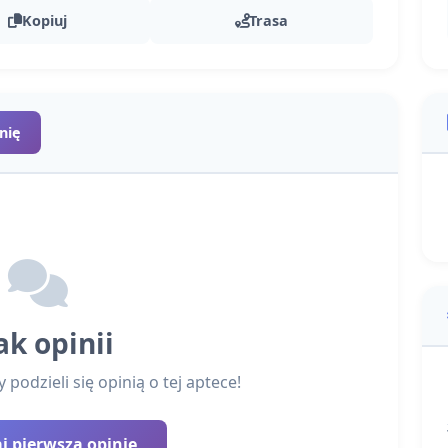
Kopiuj
Trasa
nię
ak opinii
podzieli się opinią o tej aptece!
 pierwszą opinię