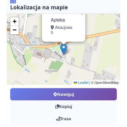
Lokalizacja na mapie
×
Apteka
+
Akacjowa
−
3
Leaflet
|
© OpenStreetMap
Nawiguj
Kopiuj
Trasa