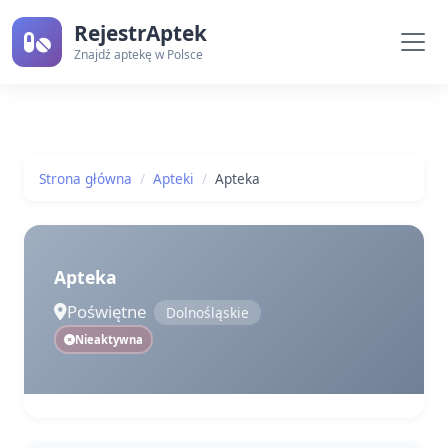
RejestrAptek
Znajdź aptekę w Polsce
Strona główna
Apteki
Apteka
Apteka
Poświętne
Dolnośląskie
Nieaktywna