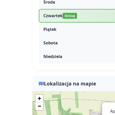
Środa
Czwartek
Dzisiaj
Piątek
Sobota
Niedziela
Lokalizacja na mapie
+
−
Ap