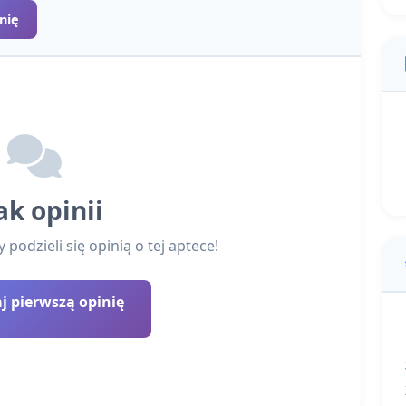
nię
ak opinii
podzieli się opinią o tej aptece!
 pierwszą opinię