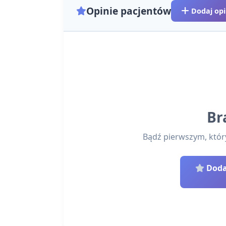
Opinie pacjentów
Dodaj opi
Br
Bądź pierwszym, który 
Dodaj