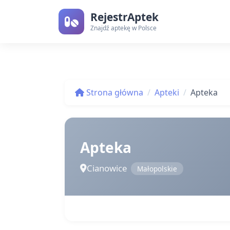
RejestrAptek
Znajdź aptekę w Polsce
Strona główna
Apteki
Apteka
Apteka
Cianowice
Małopolskie