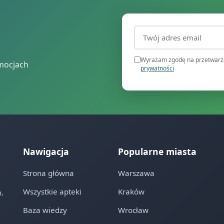
Adres email (wymagany
Wyrażam zgodę na przetwarza
mocjach
prywatności
Nawigacja
Popularne miasta
Strona główna
Warszawa
Wszystkie apteki
Kraków
.
Baza wiedzy
Wrocław