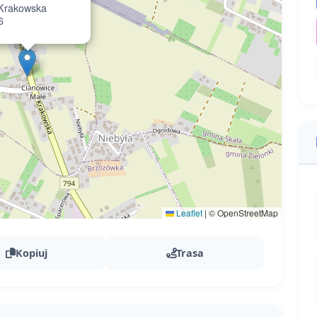
Krakowska
6
Leaflet
|
© OpenStreetMap
Kopiuj
Trasa