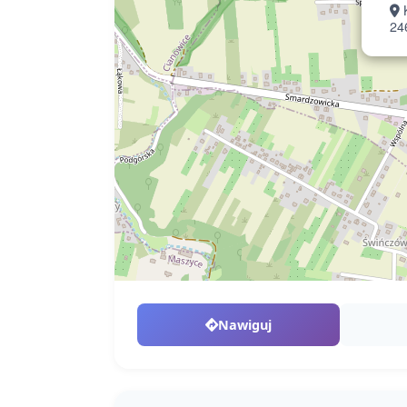
24
Nawiguj