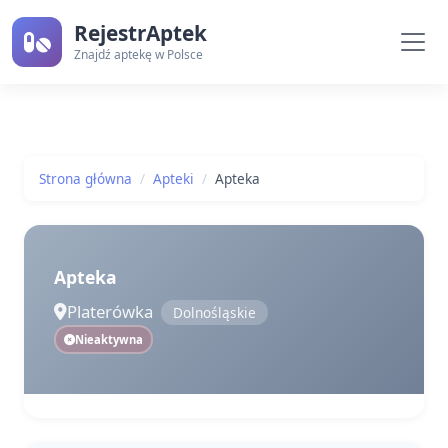
RejestrAptek
Znajdź aptekę w Polsce
Strona główna
Apteki
Apteka
Apteka
Platerówka
Dolnośląskie
Nieaktywna