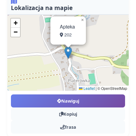
Lokalizacja na mapie
×
+
Apteka
−
202
Leaflet
|
© OpenStreetMap
Nawiguj
Kopiuj
Trasa