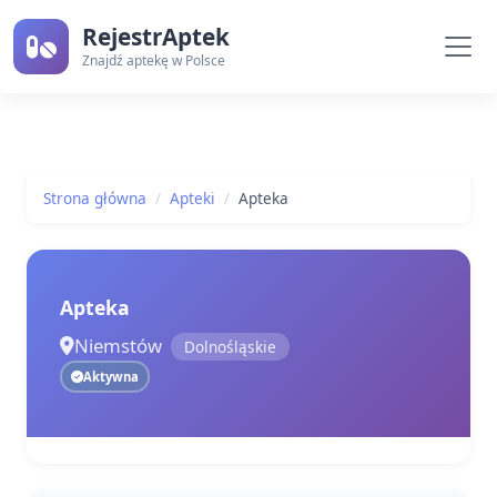
RejestrAptek
Znajdź aptekę w Polsce
Strona główna
Apteki
Apteka
Apteka
Niemstów
Dolnośląskie
Aktywna