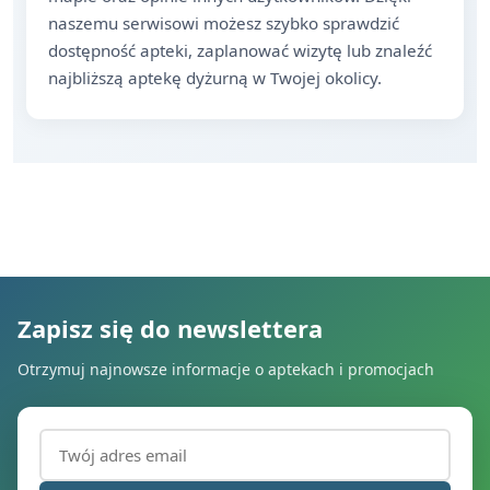
naszemu serwisowi możesz szybko sprawdzić
dostępność apteki, zaplanować wizytę lub znaleźć
najbliższą aptekę dyżurną w Twojej okolicy.
Zapisz się do newslettera
Otrzymuj najnowsze informacje o aptekach i promocjach
Adres email (wymagany)