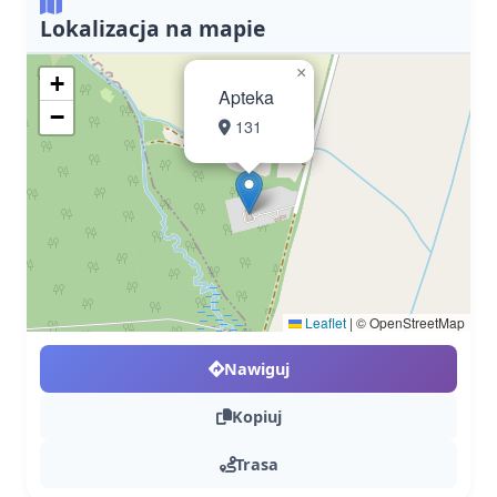
Lokalizacja na mapie
×
+
Apteka
−
131
Leaflet
|
© OpenStreetMap
Nawiguj
Kopiuj
Trasa