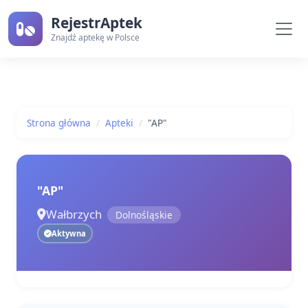
RejestrAptek
Znajdź aptekę w Polsce
Strona główna
Apteki
"AP"
"AP"
Wałbrzych
Dolnośląskie
Aktywna