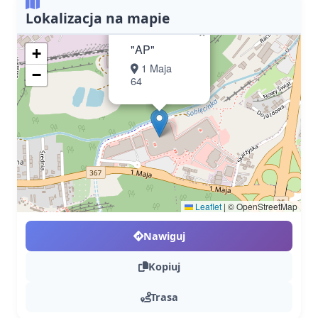
Lokalizacja na mapie
×
"AP"
+
1 Maja
−
64
Leaflet
|
© OpenStreetMap
Nawiguj
Kopiuj
Trasa