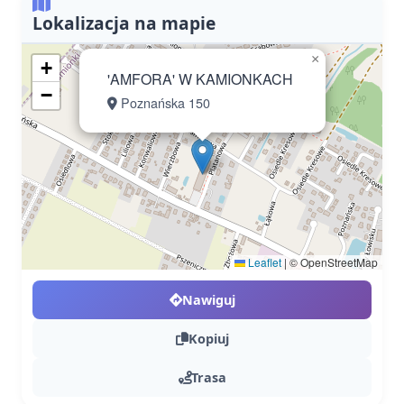
Lokalizacja na mapie
×
+
'AMFORA' W KAMIONKACH
−
Poznańska 150
Leaflet
|
© OpenStreetMap
Nawiguj
Kopiuj
Trasa