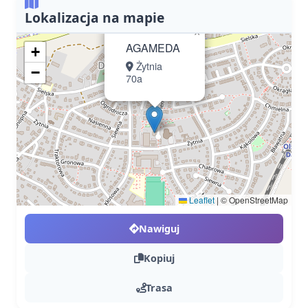
Lokalizacja na mapie
×
AGAMEDA
+
Żytnia
−
70a
Leaflet
|
© OpenStreetMap
Nawiguj
Kopiuj
Trasa