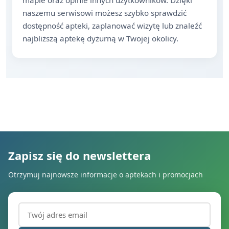
mapie oraz opinie innych użytkowników. Dzięki
naszemu serwisowi możesz szybko sprawdzić
dostępność apteki, zaplanować wizytę lub znaleźć
najbliższą aptekę dyżurną w Twojej okolicy.
Zapisz się do newslettera
Otrzymuj najnowsze informacje o aptekach i promocjach
Adres email (wymagany)