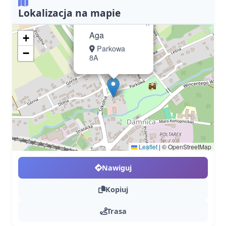
Lokalizacja na mapie
×
Aga
+
Parkowa
−
8A
Leaflet
|
© OpenStreetMap
Nawiguj
Kopiuj
Trasa