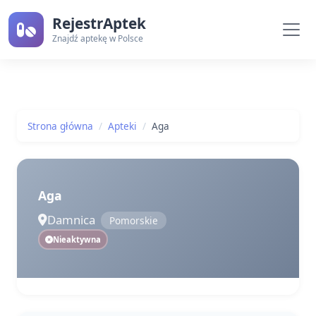
RejestrAptek
Znajdź aptekę w Polsce
Strona główna
Apteki
Aga
Aga
Damnica
Pomorskie
Nieaktywna